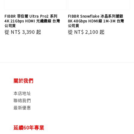
FIBBR 菲伯爾 Ultra Pro2 系列
FIBBR Snowflake 冰晶系列鍍銀
4K 21Gbps HDMI 光纖纜線 台灣
8K 48Gbps HDMI線 1M-3M 台灣
公司貨
公司貨
Regular
從
NT$ 3,390
起
Regular
從
NT$ 2,100
起
price
price
關於我們
本店地址
聯絡我們
最新優惠
延續60年專業