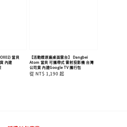
BOX02) 當貝
【活動贈原廠桌面雲台】 Dangbei
貨 內建
Atom 當貝 可攜帶式 雷射投影機 台灣
架
公司貨 內建Google TV 攜行包
Regular
從
NT$ 1,190
起
price