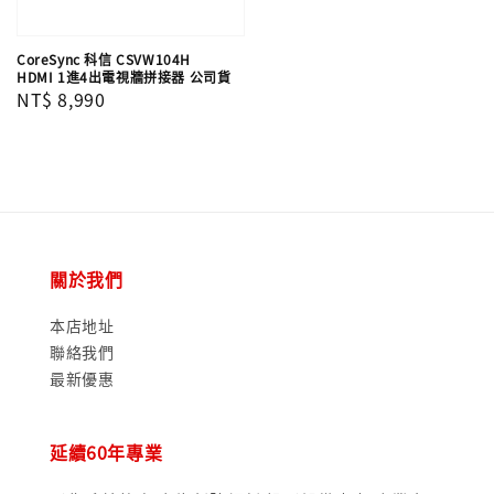
CoreSync 科信 CSVW104H
HDMI 1進4出電視牆拼接器 公司貨
Regular
NT$ 8,990
price
關於我們
本店地址
聯絡我們
最新優惠
延續60年專業